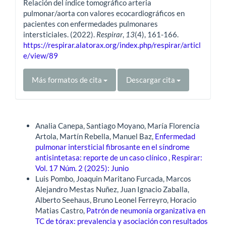
Relación del índice tomográfico arteria
pulmonar/aorta con valores ecocardiográficos en
pacientes con enfermedades pulmonares
intersticiales. (2022).
Respirar
,
13
(4), 161-166.
https://respirar.alatorax.org/index.php/respirar/articl
e/view/89
Más formatos de cita
Descargar cita
Artículos similares
Analia Canepa, Santiago Moyano, María Florencia
Artola, Martín Rebella, Manuel Baz,
Enfermedad
pulmonar intersticial fibrosante en el síndrome
antisintetasa: reporte de un caso clínico
,
Respirar:
Vol. 17 Núm. 2 (2025): Junio
Luis Pombo, Joaquin Maritano Furcada, Marcos
Alejandro Mestas Nuñez, Juan Ignacio Zaballa,
Alberto Seehaus, Bruno Leonel Ferreyro, Horacio
Matias Castro,
Patrón de neumonía organizativa en
TC de tórax: prevalencia y asociación con resultados