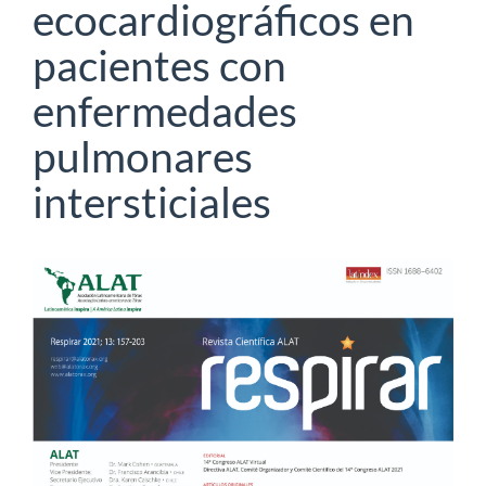
ecocardiográficos en
pacientes con
enfermedades
pulmonares
intersticiales
Barra
lateral
del
artículo