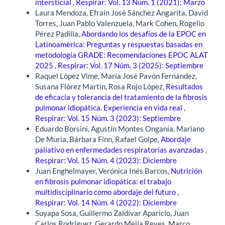
intersticial
,
Respirar: Vol. 13 Núm. 1 (2021): Marzo
Laura Mendoza, Efraín José Sánchez Angarita, David
Torres, Juan Pablo Valenzuela, Mark Cohen, Rogelio
Pérez Padilla,
Abordando los desafíos de la EPOC en
Latinoamérica: Preguntas y respuestas basadas en
metodología GRADE: Recomendaciones EPOC ALAT
2025
,
Respirar: Vol. 17 Núm. 3 (2025): Septiembre
Raquel López Vime, María José Pavón Fernández,
Susana Flórez Martín, Rosa Rojo López,
Resultados
de eficacia y tolerancia del tratamiento de la fibrosis
pulmonar idiopática. Experiencia en vida real
,
Respirar: Vol. 15 Núm. 3 (2023): Septiembre
Eduardo Borsini, Agustín Montes Onganía, Mariano
De Muria, Bárbara Finn, Rafael Golpe,
Abordaje
paliativo en enfermedades respiratorias avanzadas
,
Respirar: Vol. 15 Núm. 4 (2023): Diciembre
Juan Enghelmayer, Verónica Inés Barcos,
Nutrición
en fibrosis pulmonar idiopática: el trabajo
multidisciplinario como abordaje del futuro
,
Respirar: Vol. 14 Núm. 4 (2022): Diciembre
Suyapa Sosa, Guillermo Zaldívar Aparicio, Juan
Carlos Rodríguez, Gerardo Mejía Reyes, Marco