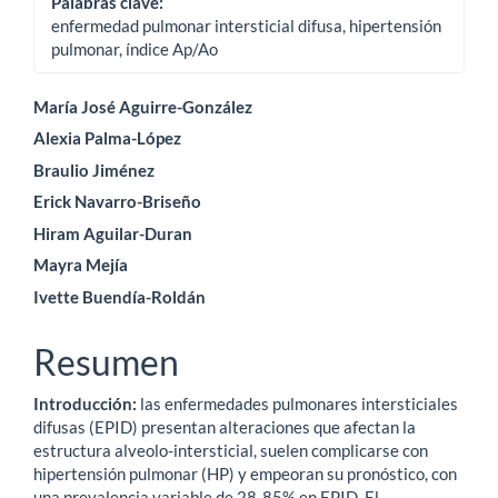
Palabras clave:
enfermedad pulmonar intersticial difusa, hipertensión
pulmonar, índice Ap/Ao
Contenido
María José Aguirre-González
Alexia Palma-López
principal
Braulio Jiménez
del
Erick Navarro-Briseño
artículo
Hiram Aguilar-Duran
Mayra Mejía
Ivette Buendía-Roldán
Resumen
Introducción:
las enfermedades pulmonares intersticiales
difusas (EPID) presentan alteraciones que afectan la
estructura alveolo-intersticial, suelen complicarse con
hipertensión pulmonar (HP) y empeoran su pronóstico, con
una prevalencia variable de 28-85% en EPID. El