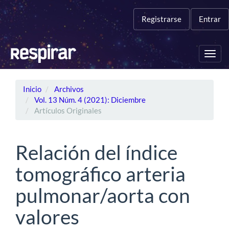
Navegación
principal
Registrarse
Entrar
Contenido
principal
Barra
Toggl
lateral
navig
Inicio
Archivos
Vol. 13 Núm. 4 (2021): Diciembre
Artículos Originales
Relación del índice
tomográfico arteria
pulmonar/aorta con
valores