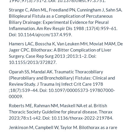
1990 ;97(3):751–2. Doi: 10.1378/chest.97.3.751.
Strange C, Allen ML, Freedland PN, Cunningham J, Sahn SA.
Biliopleural Fistula as a Complication of Percutaneous
Biliary Drainage: Experimental Evidence for Pleural
Inflammation. Am Rev Respir Dis 1988 ;137(4):959–61.
Doi: 10.1164/ajrccm/137.4.959.
Hamers LAC, Bosscha K, Van Leuken MH, Moviat MAM, De
Jager CPC. Bilothorax: A Bitter Complication of Liver
Surgery. Case Rep Surg 2013 ;2013:1–2. Doi:
10.1155/2013/372827.
Oparah SS, Mandal AK. Traumatic Thoracobiliary
(Pleurobiliary and Bronchobiliary) Fistulas: Clinical and
Review Study. J Trauma Inj Infect Crit Care 1978
;18(7):539–44. Doi: 10.1097/00005373-197807000-
00009.
Roberts ME, Rahman NM, Maskell NA et al. British
Thoracic Society Guideline for pleural disease. Thorax
2023;78:s1-s42. Doi: 10.1136/thorax-2022-219784.
Jenkinson M, Campbell W, Taylor M. Bilothorax as a rare