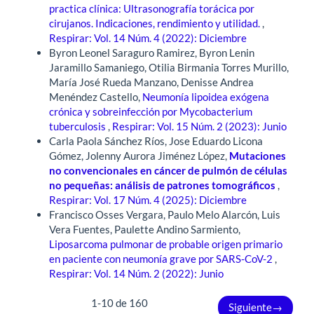
practica clínica: Ultrasonografía torácica por
cirujanos. Indicaciones, rendimiento y utilidad.
,
Respirar: Vol. 14 Núm. 4 (2022): Diciembre
Byron Leonel Saraguro Ramirez, Byron Lenin
Jaramillo Samaniego, Otilia Birmania Torres Murillo,
María José Rueda Manzano, Denisse Andrea
Menéndez Castello,
Neumonía lipoidea exógena
crónica y sobreinfección por Mycobacterium
tuberculosis
,
Respirar: Vol. 15 Núm. 2 (2023): Junio
Carla Paola Sánchez Ríos, Jose Eduardo Licona
Gómez, Jolenny Aurora Jiménez López,
Mutaciones
no convencionales en cáncer de pulmón de células
no pequeñas: análisis de patrones tomográficos
,
Respirar: Vol. 17 Núm. 4 (2025): Diciembre
Francisco Osses Vergara, Paulo Melo Alarcón, Luis
Vera Fuentes, Paulette Andino Sarmiento,
Liposarcoma pulmonar de probable origen primario
en paciente con neumonía grave por SARS-CoV-2
,
Respirar: Vol. 14 Núm. 2 (2022): Junio
1-10 de 160
Siguiente
→