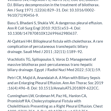
DJ. Biliary decompression in the treatment of bilothorax.
Am J Surg 1971 ;122(6):829–31. Doi: 10.1016/0002-
9610(71)90456-9.
Basu S, Bhadani S, Shukla VK. A dangerous pleural effusion.
Ann R Coll Surg Engl 2010 ;92(5):e53–4. Doi:
10.1308/147870810X12699662980637.
Al-Qahtani HH. Biliopleural fistula with cholethorax. A rare
complication of percutaneous transhepatic biliary
drainage. Saudi Med J 2011 ;32(11):1189–92.
Vrachliotis TG, Spiliopoulos S, Voros D. Management of
massive bilothorax post-percutaneous trans-hepatic
biliary drainage. Egypt J Radiol Nucl Med 2022 ;53(1):59.
Petri CR, Majid A, Anandaiah A. A Man with Biliary Sepsis
and an Enlarging Pleural Effusion. Ann Am Thorac Soc 2019
;16(4):496–8. Doi: 10.1513/AnnalsATS.201809-622CC.
Cunningham LW, Grobman M, Paz HL, Hanlon CA,
Promisloff RA. Cholecystopleural Fistula with
Cholelithiasis Presenting as a Right Pleural Effusion. Chest