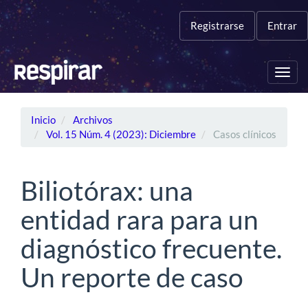
Navegación
principal
Registrarse
Entrar
Contenido
principal
Barra
Toggl
lateral
navig
Inicio
Archivos
Vol. 15 Núm. 4 (2023): Diciembre
Casos clínicos
Biliotórax: una
entidad rara para un
diagnóstico frecuente.
Un reporte de caso