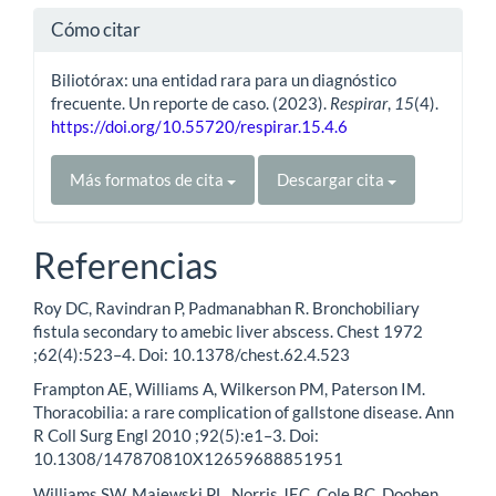
Cómo citar
Biliotórax: una entidad rara para un diagnóstico
frecuente. Un reporte de caso. (2023).
Respirar
,
15
(4).
https://doi.org/10.55720/respirar.15.4.6
Más formatos de cita
Descargar cita
Referencias
Roy DC, Ravindran P, Padmanabhan R. Bronchobiliary
fistula secondary to amebic liver abscess. Chest 1972
;62(4):523–4. Doi: 10.1378/chest.62.4.523
Frampton AE, Williams A, Wilkerson PM, Paterson IM.
Thoracobilia: a rare complication of gallstone disease. Ann
R Coll Surg Engl 2010 ;92(5):e1–3. Doi:
10.1308/147870810X12659688851951
Williams SW, Majewski PL, Norris JEC, Cole BC, Doohen