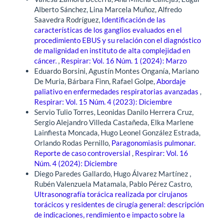
Alberto Sánchez, Lina Marcela Muñoz, Alfredo
Saavedra Rodríguez,
Identificación de las
características de los ganglios evaluados en el
procedimiento EBUS y su relación con el diagnóstico
de malignidad en instituto de alta complejidad en
cáncer.
,
Respirar: Vol. 16 Núm. 1 (2024): Marzo
Eduardo Borsini, Agustín Montes Onganía, Mariano
De Muria, Bárbara Finn, Rafael Golpe,
Abordaje
paliativo en enfermedades respiratorias avanzadas
,
Respirar: Vol. 15 Núm. 4 (2023): Diciembre
Servio Tulio Torres, Leonidas Danilo Herrera Cruz,
Sergio Alejandro Villeda Castañeda, Elka Marlene
Lainfiesta Moncada, Hugo Leonel González Estrada,
Orlando Rodas Pernillo,
Paragonomiasis pulmonar.
Reporte de caso controversial
,
Respirar: Vol. 16
Núm. 4 (2024): Diciembre
Diego Paredes Gallardo, Hugo Álvarez Martínez ,
Rubén Valenzuela Matamala, Pablo Pérez Castro,
Ultrasonografía torácica realizada por cirujanos
torácicos y residentes de cirugía general: descripción
de indicaciones, rendimiento e impacto sobre la