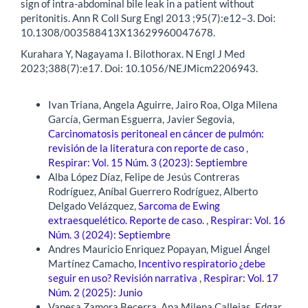
sign of intra-abdominal bile leak in a patient without
peritonitis. Ann R Coll Surg Engl 2013 ;95(7):e12–3. Doi:
10.1308/003588413X13629960047678.
Kurahara Y, Nagayama I. Bilothorax. N Engl J Med
2023;388(7):e17. Doi: 10.1056/NEJMicm2206943.
Artículos similares
Ivan Triana, Angela Aguirre, Jairo Roa, Olga Milena
García, German Esguerra, Javier Segovia,
Carcinomatosis peritoneal en cáncer de pulmón:
revisión de la literatura con reporte de caso
,
Respirar: Vol. 15 Núm. 3 (2023): Septiembre
Alba López Díaz, Felipe de Jesús Contreras
Rodríguez, Aníbal Guerrero Rodríguez, Alberto
Delgado Velázquez,
Sarcoma de Ewing
extraesquelético. Reporte de caso.
,
Respirar: Vol. 16
Núm. 3 (2024): Septiembre
Andres Mauricio Enriquez Popayan, Miguel Ángel
Martínez Camacho,
Incentivo respiratorio ¿debe
seguir en uso? Revisión narrativa
,
Respirar: Vol. 17
Núm. 2 (2025): Junio
Vanesa Zamora Becerra, Ana Milena Callejas, Edgar