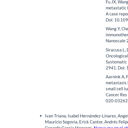
Fu JX, Wang
metastatic 
A case repo
Doi: 10.1
Wang Y, Che
immunothera
Nanoscale 
Siracusa L, 
Oncological
Systematic 
2941. Doi:
Aarnink A, F
metastasis 
small cell l
Cancer Res
020-03262
Artículos similares
Ivan Triana, Isabel Hernández-Linares, Angel
Mauricio Segovia, Erick Cantor, Andrés Feli
Gerardo García Herreros,
Nueva era en el a