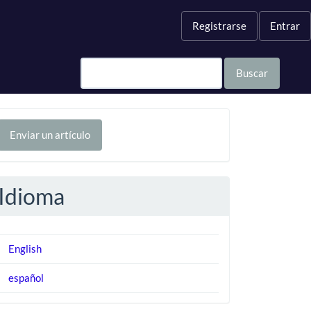
Registrarse
Entrar
Buscar
nviar
Enviar un artículo
n
rtículo
Idioma
English
español