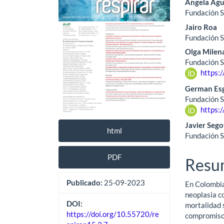
Angela Agu
del
del
Fundación S
Jairo Roa
artículo
artíc
Fundación S
Olga Milen
Fundación S
https:
German Es
Fundación S
https:
Javier Sego
html
Fundación S
PDF
Resu
Publicado:
25-09-2023
En Colombia
neoplasia c
DOI:
mortalidad s
https://doi.org/10.55720/re
compromiso 