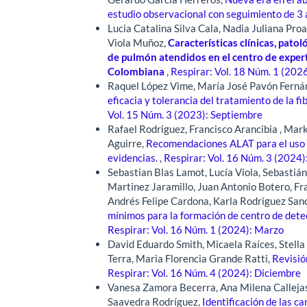
estudio observacional con seguimiento de 3
Lucia Catalina Silva Cala, Nadia Juliana Pr
Viola Muñoz,
Características clínicas, pato
de pulmón atendidos en el centro de exper
Colombiana
,
Respirar: Vol. 18 Núm. 1 (202
Raquel López Vime, María José Pavón Fernán
eficacia y tolerancia del tratamiento de la f
Vol. 15 Núm. 3 (2023): Septiembre
Rafael Rodriguez, Francisco Arancibia , Mar
Aguirre,
Recomendaciones ALAT para el uso d
evidencias.
,
Respirar: Vol. 16 Núm. 3 (2024
Sebastian Blas Lamot, Lucía Viola, Sebastián
Martinez Jaramillo, Juan Antonio Botero, Fra
Andrés Felipe Cardona, Karla Rodriguez Sanc
mínimos para la formación de centro de det
Respirar: Vol. 16 Núm. 1 (2024): Marzo
David Eduardo Smith, Micaela Raíces, Stella 
Terra, Maria Florencia Grande Ratti,
Revisió
Respirar: Vol. 16 Núm. 4 (2024): Diciembre
Vanesa Zamora Becerra, Ana Milena Callejas
Saavedra Rodríguez,
Identificación de las c