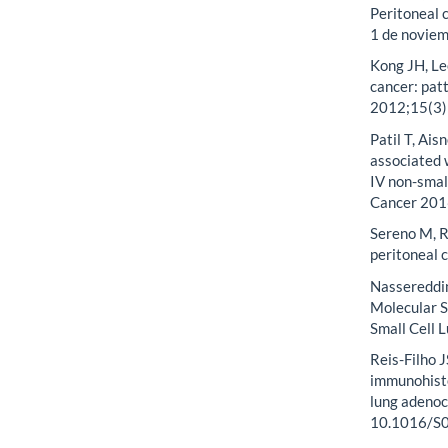
Peritoneal 
1 de novie
Kong JH, Lee
cancer: pat
2012;15(3)
Patil T, Ais
associated 
IV non-smal
Cancer 201
Sereno M, R
peritoneal 
Nassereddin
Molecular S
Small Cell 
Reis-Filho J
immunohisto
lung adenoc
10.1016/S