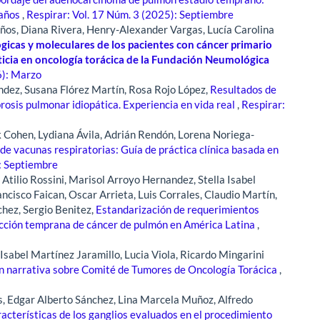
 años
,
Respirar: Vol. 17 Núm. 3 (2025): Septiembre
oaños, Diana Rivera, Henry-Alexander Vargas, Lucía Carolina
lógicas y moleculares de los pacientes con cáncer primario
ticia en oncología torácica de la Fundación Neumológica
6): Marzo
dez, Susana Flórez Martín, Rosa Rojo López,
Resultados de
ibrosis pulmonar idiopática. Experiencia en vida real
,
Respirar:
k Cohen, Lydiana Ávila, Adrián Rendón, Lorena Noriega-
e vacunas respiratorias: Guía de práctica clínica basada en
): Septiembre
 Atilio Rossini, Marisol Arroyo Hernandez, Stella Isabel
ncisco Faican, Oscar Arrieta, Luis Corrales, Claudio Martín,
hez, Sergio Benitez,
Estandarización de requerimientos
ección temprana de cáncer de pulmón en América Latina
,
Isabel Martínez Jaramillo, Lucia Viola, Ricardo Mingarini
n narrativa sobre Comité de Tumores de Oncología Torácica
,
, Edgar Alberto Sánchez, Lina Marcela Muñoz, Alfredo
aracterísticas de los ganglios evaluados en el procedimiento