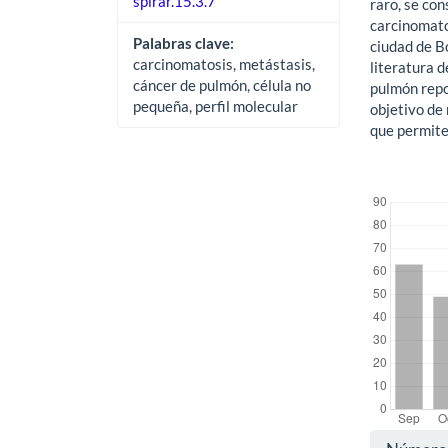
spirar.15.3.7
raro, se co
carcinomato
Palabras clave:
ciudad de Bo
carcinomatosis, metástasis,
literatura d
cáncer de pulmón, célula no
pulmón repor
pequeña, perfil molecular
objetivo de 
que permite
##plugins.the
Detal