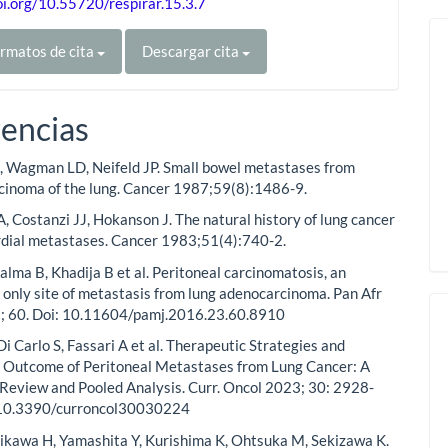
oi.org/10.55720/respirar.15.3.7
rmatos de cita
Descargar cita
encias
 Wagman LD, Neifeld JP. Small bowel metastases from
cinoma of the lung. Cancer 1987;59(8):1486-9.
, Costanzi JJ, Hokanson J. The natural history of lung cancer
rdial metastases. Cancer 1983;51(4):740-2.
alma B, Khadija B et al. Peritoneal carcinomatosis, an
 only site of metastasis from lung adenocarcinoma. Pan Afr
; 60. Doi: 10.11604/pamj.2016.23.60.8910
Di Carlo S, Fassari A et al. Therapeutic Strategies and
 Outcome of Peritoneal Metastases from Lung Cancer: A
Review and Pooled Analysis. Curr. Oncol 2023; 30: 2928-
 10.3390/curroncol30030224
hikawa H, Yamashita Y, Kurishima K, Ohtsuka M, Sekizawa K.