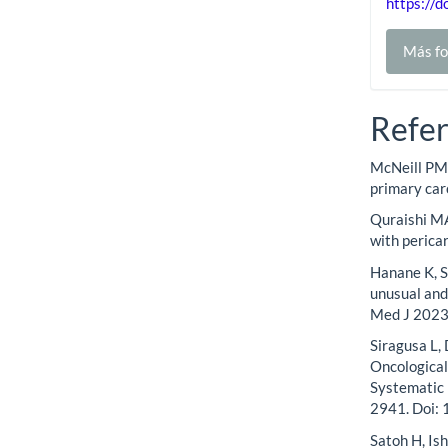
https://d
Más fo
Refer
McNeill PM,
primary car
Quraishi MA
with perica
Hanane K, S
unusual and
Med J 2023
Siragusa L, 
Oncological
Systematic 
2941. Doi:
Satoh H, Is