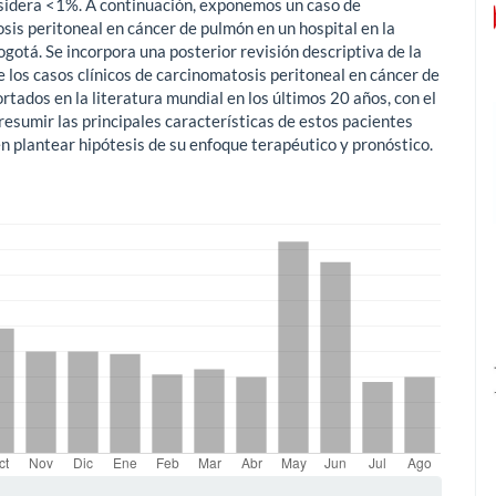
nsidera <1%. A continuación, exponemos un caso de
sis peritoneal en cáncer de pulmón en un hospital en la
gotá. Se incorpora una posterior revisión descriptiva de la
e los casos clínicos de carcinomatosis peritoneal en cáncer de
tados en la literatura mundial en los últimos 20 años, con el
resumir las principales características de estos pacientes
n plantear hipótesis de su enfoque terapéutico y pronóstico.
mes.bootstrap3.displayStats.downloads##
les