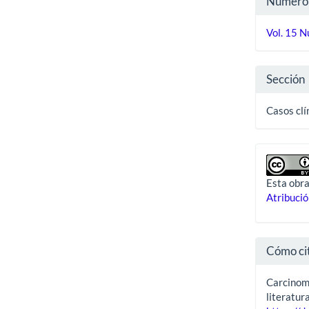
Número
del
Vol. 15 N
artíc
Sección
Casos clí
Esta obra
Atribució
Cómo ci
Carcinoma
literatur