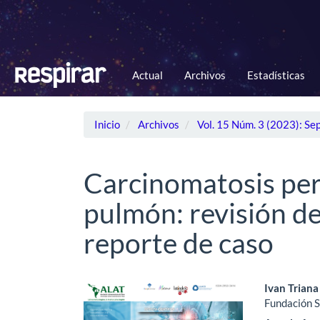
Navegación
principal
Contenido
principal
Barra
Actual
Archivos
Estadísticas
lateral
Inicio
Archivos
Vol. 15 Núm. 3 (2023): Se
Carcinomatosis per
pulmón: revisión de 
reporte de caso
Barra
Cont
Ivan Triana
Fundación S
lateral
princ