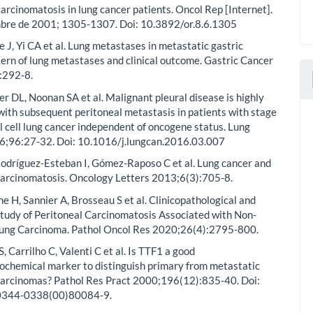
carcinomatosis in lung cancer patients. Oncol Rep [Internet].
mbre de 2001; 1305-1307. Doi: 10.3892/or.8.6.1305
 J, Yi CA et al. Lung metastases in metastatic gastric
tern of lung metastases and clinical outcome. Gastric Cancer
:292-8.
ner DL, Noonan SA et al. Malignant pleural disease is highly
with subsequent peritoneal metastasis in patients with stage
l cell lung cancer independent of oncogene status. Lung
6;96:27-32. Doi: 10.1016/j.lungcan.2016.03.007
odríguez-Esteban I, Gómez-Raposo C et al. Lung cancer and
carcinomatosis. Oncology Letters 2013;6(3):705-8.
e H, Sannier A, Brosseau S et al. Clinicopathological and
tudy of Peritoneal Carcinomatosis Associated with Non-
Lung Carcinoma. Pathol Oncol Res 2020;26(4):2795-800.
S, Carrilho C, Valenti C et al. Is TTF1 a good
chemical marker to distinguish primary from metastatic
arcinomas? Pathol Res Pract 2000;196(12):835-40. Doi:
0344-0338(00)80084-9.