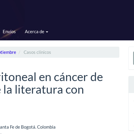
Envíos
Acerca de
E
ptiembre
Casos clínicos
u
a
itoneal en cáncer de
la literatura con
enido
anta Fe de Bogotá. Colombia
ipal