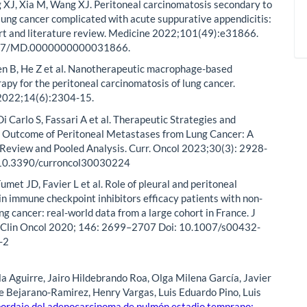
 XJ, Xia M, Wang XJ. Peritoneal carcinomatosis secondary to
lung cancer complicated with acute suppurative appendicitis:
rt and literature review. Medicine 2022;101(49):e31866.
097/MD.0000000000031866.
n B, He Z et al. Nanotherapeutic macrophage-based
py for the peritoneal carcinomatosis of lung cancer.
2022;14(6):2304-15.
Di Carlo S, Fassari A et al. Therapeutic Strategies and
 Outcome of Peritoneal Metastases from Lung Cancer: A
Review and Pooled Analysis. Curr. Oncol 2023;30(3): 2928-
 10.3390/curroncol30030224
umet JD, Favier L et al. Role of pleural and peritoneal
in immune checkpoint inhibitors efficacy patients with non-
ung cancer: real-world data from a large cohort in France. J
 Clin Oncol 2020; 146: 2699–2707 Doi: 10.1007/s00432-
-2
a Aguirre, Jairo Hildebrando Roa, Olga Milena García, Javier
pe Bejarano-Ramirez, Henry Vargas, Luis Eduardo Pino, Luis
bordaje del adenocarcinoma de pulmón estadio temprano: