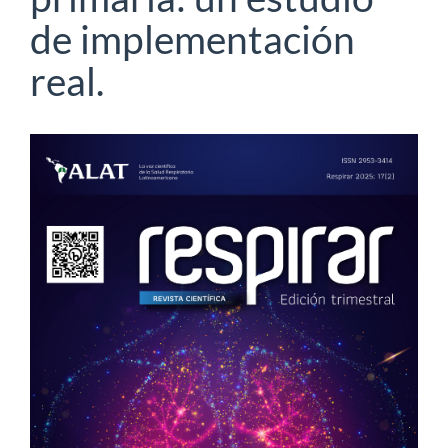
de implementación
real.
Barra
lateral
del
artículo