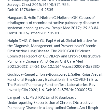
Surveys. Chest 2015;148(4):971-985.
Doi:10.1378/chest.14-2535
Hangaard S, Helle T, Nielsen C, Hejlesen OK. Causes of
misdiagnosis of chronic obstructive pulmonary disease: A
systematic scoping review. Respir Med 2017;129:63-84.
Doi:10.1016/j.rmed.2017.05.015
Halpin DMG, Criner GJ, Papi A et al. Global Initiative for
the Diagnosis, Management, and Prevention of Chronic
Obstructive Lung Disease. The 2020 GOLD Science
Committee Report on COVID-19 and Chronic Obstructive
Pulmonary Disease. Am J Respir Crit Care Med
2021;203(1):24-36. Doi:10.1164/rccm.202009-3533SO
Gochicoa-Rangel L, Torre-Bouscoulet L, Salles Rojas A et al.
Functional Respiratory Evaluation in the COVID-19 Era:
The Role of Pulmonary Function Test Laboratories. Rev
Investig Clin 2020;1-6. Doi:10.24875/ric.20000250
Langsetmo L, Platt RW, Ernst P, Bourbeau J.
Underreporting Exacerbation of Chronic Obstructive
Pulmonary Disease in a Longitudinal Cohort. Am J Respir