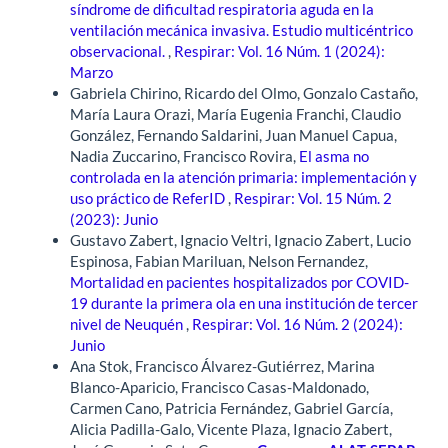
síndrome de dificultad respiratoria aguda en la
ventilación mecánica invasiva. Estudio multicéntrico
observacional.
,
Respirar: Vol. 16 Núm. 1 (2024):
Marzo
Gabriela Chirino, Ricardo del Olmo, Gonzalo Castaño,
María Laura Orazi, María Eugenia Franchi, Claudio
González, Fernando Saldarini, Juan Manuel Capua,
Nadia Zuccarino, Francisco Rovira,
El asma no
controlada en la atención primaria: implementación y
uso práctico de ReferID
,
Respirar: Vol. 15 Núm. 2
(2023): Junio
Gustavo Zabert, Ignacio Veltri, Ignacio Zabert, Lucio
Espinosa, Fabian Mariluan, Nelson Fernandez,
Mortalidad en pacientes hospitalizados por COVID-
19 durante la primera ola en una institución de tercer
nivel de Neuquén
,
Respirar: Vol. 16 Núm. 2 (2024):
Junio
Ana Stok, Francisco Álvarez-Gutiérrez, Marina
Blanco-Aparicio, Francisco Casas-Maldonado,
Carmen Cano, Patricia Fernández, Gabriel García,
Alicia Padilla-Galo, Vicente Plaza, Ignacio Zabert,