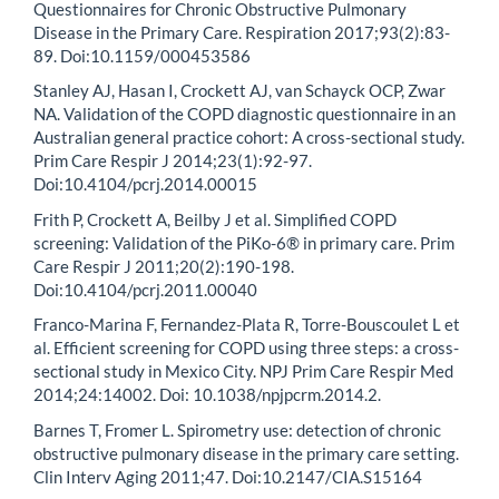
Questionnaires for Chronic Obstructive Pulmonary
Disease in the Primary Care. Respiration 2017;93(2):83-
89. Doi:10.1159/000453586
Stanley AJ, Hasan I, Crockett AJ, van Schayck OCP, Zwar
NA. Validation of the COPD diagnostic questionnaire in an
Australian general practice cohort: A cross-sectional study.
Prim Care Respir J 2014;23(1):92-97.
Doi:10.4104/pcrj.2014.00015
Frith P, Crockett A, Beilby J et al. Simplified COPD
screening: Validation of the PiKo-6® in primary care. Prim
Care Respir J 2011;20(2):190-198.
Doi:10.4104/pcrj.2011.00040
Franco-Marina F, Fernandez-Plata R, Torre-Bouscoulet L et
al. Efficient screening for COPD using three steps: a cross-
sectional study in Mexico City. NPJ Prim Care Respir Med
2014;24:14002. Doi: 10.1038/npjpcrm.2014.2.
Barnes T, Fromer L. Spirometry use: detection of chronic
obstructive pulmonary disease in the primary care setting.
Clin Interv Aging 2011;47. Doi:10.2147/CIA.S15164