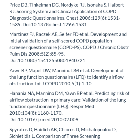
Price DB, Tinkelman DG, Nordyke RJ, Isonaka S, Halbert
RJ. Scoring System and Clinical Application of COPD
Diagnostic Questionnaires. Chest 2006;129(6):1531-
1539. Doi:10.1378/chest.129.6.1531
Martinez FJ, Raczek AE, Seifer FD et al. Development and
initial validation of a self-scored COPD population
screener questionnaire (COPD-PS). COPD J Chronic Obstr
Pulm Dis 2008;5(2):85-95.
Doi:10.1080/15412550801940721
Yawn BP, Mapel DW, Mannino DM et al. Development of
the lung function questionnaire (LFQ) to identify airflow
obstruction. Int J COPD 2010;5(1):1-10.
Hanania NA, Mannino DM, Yawn BP et al. Predicting risk of
airflow obstruction in primary care: Validation of the lung
function questionnaire (LFQ). Respir Med
2010;104(8):1160-1170.
Doi:10.1016/j.rmed.2010.02.009
Spyratos D, Haidich AB, Chloros D, Michalopoulou D,
Sichletidis L. Comparison of Three Screening