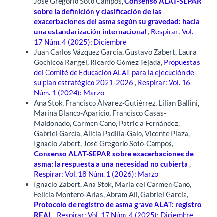
José Gregorio Soto Campos,
Consenso ALAT-SEPAR
sobre la definición y clasificación de las
exacerbaciones del asma según su gravedad: hacia
una estandarización internacional
,
Respirar: Vol.
17 Núm. 4 (2025): Diciembre
Juan Carlos Vázquez García, Gustavo Zabert, Laura
Gochicoa Rangel, Ricardo Gómez Tejada,
Propuestas
del Comité de Educación ALAT para la ejecución de
su plan estratégico 2021-2026
,
Respirar: Vol. 16
Núm. 1 (2024): Marzo
Ana Stok, Francisco Álvarez-Gutiérrez, Lilian Ballini,
Marina Blanco-Aparicio, Francisco Casas-
Maldonado, Carmen Cano, Patricia Fernández,
Gabriel García, Alicia Padilla-Galo, Vicente Plaza,
Ignacio Zabert, José Gregorio Soto-Campos,
Consenso ALAT-SEPAR sobre exacerbaciones de
asma: la respuesta a una necesidad no cubierta
,
Respirar: Vol. 18 Núm. 1 (2026): Marzo
Ignacio Zabert, Ana Stok, Maria del Carmen Cano,
Felicia Montero-Arias, Abram Ali, Gabriel Garcia,
Protocolo de registro de asma grave ALAT: registro
REAL
,
Respirar: Vol. 17 Núm. 4 (2025): Diciembre