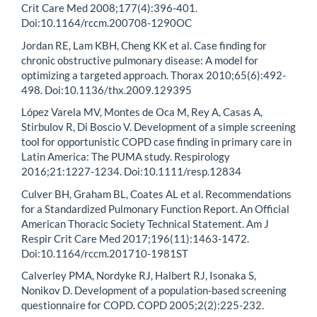
Crit Care Med 2008;177(4):396-401.
Doi:10.1164/rccm.200708-1290OC
Jordan RE, Lam KBH, Cheng KK et al. Case finding for
chronic obstructive pulmonary disease: A model for
optimizing a targeted approach. Thorax 2010;65(6):492-
498. Doi:10.1136/thx.2009.129395
López Varela MV, Montes de Oca M, Rey A, Casas A,
Stirbulov R, Di Boscio V. Development of a simple screening
tool for opportunistic COPD case finding in primary care in
Latin America: The PUMA study. Respirology
2016;21:1227-1234. Doi:10.1111/resp.12834
Culver BH, Graham BL, Coates AL et al. Recommendations
for a Standardized Pulmonary Function Report. An Official
American Thoracic Society Technical Statement. Am J
Respir Crit Care Med 2017;196(11):1463-1472.
Doi:10.1164/rccm.201710-1981ST
Calverley PMA, Nordyke RJ, Halbert RJ, Isonaka S,
Nonikov D. Development of a population-based screening
questionnaire for COPD. COPD 2005;2(2):225-232.