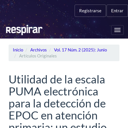
Navegación
principal
Registrarse
Entrar
Contenido
principal
Barra
Toggl
lateral
navig
Inicio
Archivos
Vol. 17 Núm. 2 (2025): Junio
Artículos Originales
Utilidad de la escala
PUMA electrónica
para la detección de
EPOC en atención
primaria: un estudio