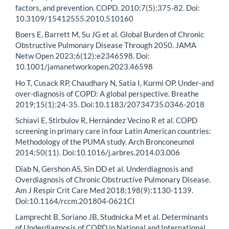
factors, and prevention. COPD. 2010;7(5):375-82. Doi:
10.3109/15412555.2010.510160
Boers E, Barrett M, Su JG et al. Global Burden of Chronic
Obstructive Pulmonary Disease Through 2050. JAMA
Netw Open 2023;6(12):e2346598. Doi:
10.1001/jamanetworkopen.2023.46598
Ho T, Cusack RP, Chaudhary N, Satia I, Kurmi OP. Under-and
over-diagnosis of COPD: A global perspective. Breathe
2019;15(1):24-35. Doi:10.1183/20734735.0346-2018
Schiavi E, Stirbulov R, Hernández Vecino R et al. COPD
screening in primary care in four Latin American countries:
Methodology of the PUMA study. Arch Bronconeumol
2014;50(11). Doi:10.1016/j.arbres.2014.03.006
Diab N, Gershon AS, Sin DD et al. Underdiagnosis and
Overdiagnosis of Chronic Obstructive Pulmonary Disease.
Am J Respir Crit Care Med 2018;198(9):1130-1139.
Doi:10.1164/rccm.201804-0621CI
Lamprecht B, Soriano JB, Studnicka M et al. Determinants
of Underdiagnosis of COPD in National and International