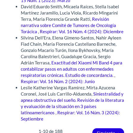
15 Núm. 1 (2023): Marzo
David Eduardo Smith, Micaela Raíces, Stella Isabel
Martínez Jaramillo, Lucia Viola, Ricardo Mingarini
Terra, Maria Florencia Grande Ratti,
Revisión
narrativa sobre Comité de Tumores de Oncología
Torácica
,
Respirar: Vol. 16 Núm. 4 (2024): Diciembre
Silvina Dell'Era, Elena Gimeno-Santos, Nahir Ayleen
Fiad Chain, María Florencia Castellano Barneche,
Gonzalo Macario Turón, Ilona Bykhovsky, María
Carolina Balestrieri, Guadalupe Gracia, Sergio
Adrián Terrasa,
Exactitud del Xiaomi Mi Band 4 para
contabilizar pasos en adultos con enfermedades
respiratorias crónicas. Estudio de concordancia.
,
Respirar: Vol. 16 Núm. 2 (2024): Junio
Leslie Katherine Vargas Ramirez, Mirta Azucena
Coronel, José Luis Carrillo-Alduenda,
Siniestralidad y
apnea obstructiva del sueño. Revisión de la literatura
y evaluación de la situación en 3 países
latinoamericanos
,
Respirar: Vol. 16 Núm. 3 (2024):
Septiembre
1-10 de 188
Siguiente
→