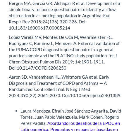
Bergna MA, García GR, Alchapar R et al. Development of a
simple binary response questionnaire to identify airflow
obstruction in a smoking population in Argentina. Eur
Respir Rev 2015;24(136):320-326. Doi:
10.1183/16000617.00005214
Lopez Varela MV, Montes De Oca M, Wehrmeister FC,
Rodriguez C, Ramirez L, Menezes A. External validation of
the PUMA COPD diagnostic questionnaire in a general
practice sample and the PLATINO study population. Int J
Chron Obstruct Pulmon Dis 2019; 14:1901-1911.
Doi:10.2147/COPD.S206250
Aaron SD, Vandemheen KL, Whitmore GA et al. Early
Diagnosis and Treatment of COPD and Asthma — A
Randomized, Controlled Trial. N Eng J Med
2024;390(22):2061-2073. Doi:10.1056/nejmoa2401389.
Artículos similares
Laura Mendoza, Efraín José Sánchez Angarita, David
Torres, Juan Pablo Valenzuela, Mark Cohen, Rogelio
Pérez Padilla,
Abordando los desafíos de la EPOC en
Latinoamérica: Preguntas y respuestas basadas en