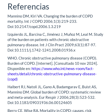
Referencias
Mannino DM, Kiri VA. Changing the burden of COPD
mortality. Int J COPD 2006;1(3):219-233.
Doi:10.2147/copd.2006.1.3.219
Izquierdo JL, Barcina C, Jiménez J, Muñoz M, Leal M. Study
of the burden on patients with chronic obstructive
pulmonary disease. Int J Clin Pract 2009;63(1):87-97.
Doi:10.1111/j.1742-1241.2008.01936.x
WHO. Chronic obstructive pulmonary disease (COPD).
Burden of COPD. [Internet]. [Consultado 10 nov 2024].
Disponible en:
https://www.who.int/news-room/fact-
sheets/detail/chronic-obstructive-pulmonary-disease-
(copd)
Halbert RJ, Natoli JL, Gano A, Badamgarav E, Buist AS,
Mannino DM. Global burden of COPD: systematic review
and meta-analysis. Eur Respir J 2006;28(3):523-532.
Doi:10.1183/09031936.06.00124605
Berry CE, Wise RA. Mortality in COPD: causes, risk