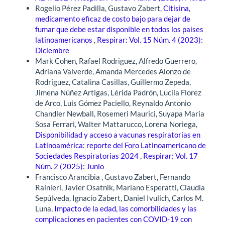
Rogelio Pérez Padilla, Gustavo Zabert,
Citisina,
medicamento eficaz de costo bajo para dejar de
fumar que debe estar disponible en todos los países
latinoamericanos
,
Respirar: Vol. 15 Núm. 4 (2023):
Diciembre
Mark Cohen, Rafael Rodriguez, Alfredo Guerrero,
Adriana Valverde, Amanda Mercedes Alonzo de
Rodríguez, Catalina Casillas, Guillermo Zepeda,
Jimena Núñez Artigas, Lérida Padrón, Lucila Florez
de Arco, Luis Gómez Paciello, Reynaldo Antonio
Chandler Newball, Rosemeri Maurici, Suyapa Maria
Sosa Ferrari, Walter Mattarucco, Lorena Noriega,
Disponibilidad y acceso a vacunas respiratorias en
Latinoamérica: reporte del Foro Latinoamericano de
Sociedades Respiratorias 2024
,
Respirar: Vol. 17
Núm. 2 (2025): Junio
Francisco Arancibia , Gustavo Zabert, Fernando
Rainieri, Javier Osatnik, Mariano Esperatti, Claudia
Sepúlveda, Ignacio Zabert, Daniel Ivulich, Carlos M.
Luna,
Impacto de la edad, las comorbilidades y las
complicaciones en pacientes con COVID-19 con