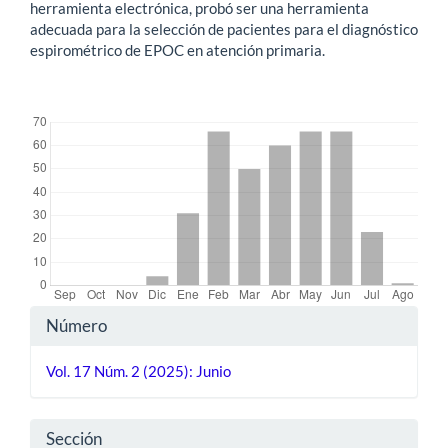
herramienta electrónica, probó ser una herramienta
adecuada para la selección de pacientes para el diagnóstico
espirométrico de EPOC en atención primaria.
##plugins.themes.bootstrap3.displayStats.downloads##
Detalles
Número
del
Vol. 17 Núm. 2 (2025): Junio
artículo
Sección