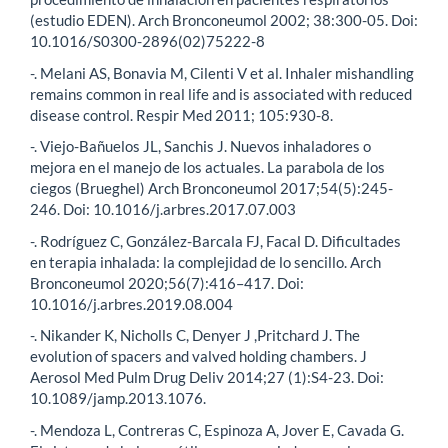
(estudio EDEN). Arch Bronconeumol 2002; 38:300-05. Doi:
10.1016/S0300-2896(02)75222-8
-. Melani AS, Bonavia M, Cilenti V et al. Inhaler mishandling
remains common in real life and is associated with reduced
disease control. Respir Med 2011; 105:930-8.
-. Viejo-Bañuelos JL, Sanchis J. Nuevos inhaladores o
mejora en el manejo de los actuales. La parabola de los
ciegos (Brueghel) Arch Bronconeumol 2017;54(5):245-
246. Doi: 10.1016/j.arbres.2017.07.003
-. Rodríguez C, González-Barcala FJ, Facal D. Dificultades
en terapia inhalada: la complejidad de lo sencillo. Arch
Bronconeumol 2020;56(7):416–417. Doi:
10.1016/j.arbres.2019.08.004
-. Nikander K, Nicholls C, Denyer J ,Pritchard J. The
evolution of spacers and valved holding chambers. J
Aerosol Med Pulm Drug Deliv 2014;27 (1):S4-23. Doi:
10.1089/jamp.2013.1076.
-. Mendoza L, Contreras C, Espinoza A, Jover E, Cavada G.