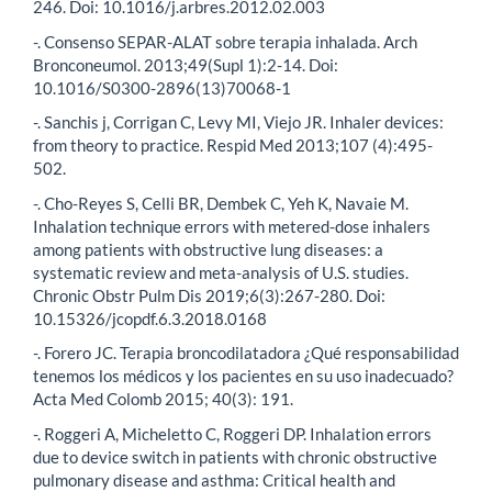
246. Doi: 10.1016/j.arbres.2012.02.003
-. Consenso SEPAR-ALAT sobre terapia inhalada. Arch
Bronconeumol. 2013;49(Supl 1):2-14. Doi:
10.1016/S0300-2896(13)70068-1
-. Sanchis j, Corrigan C, Levy MI, Viejo JR. Inhaler devices:
from theory to practice. Respid Med 2013;107 (4):495-
502.
-. Cho-Reyes S, Celli BR, Dembek C, Yeh K, Navaie M.
Inhalation technique errors with metered-dose inhalers
among patients with obstructive lung diseases: a
systematic review and meta-analysis of U.S. studies.
Chronic Obstr Pulm Dis 2019;6(3):267-280. Doi:
10.15326/jcopdf.6.3.2018.0168
-. Forero JC. Terapia broncodilatadora ¿Qué responsabilidad
tenemos los médicos y los pacientes en su uso inadecuado?
Acta Med Colomb 2015; 40(3): 191.
-. Roggeri A, Micheletto C, Roggeri DP. Inhalation errors
due to device switch in patients with chronic obstructive
pulmonary disease and asthma: Critical health and