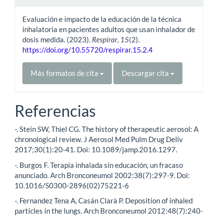
Evaluación e impacto de la educación de la técnica
inhalatoria en pacientes adultos que usan inhalador de
dosis medida. (2023).
Respirar
,
15
(2).
https://doi.org/10.55720/respirar.15.2.4
Más formatos de cita
Descargar cita
Referencias
-. Stein SW, Thiel CG. The history of therapeutic aerosol: A
chronological review. J Aerosol Med Pulm Drug Deliv
2017;30(1):20-41. Doi: 10.1089/jamp.2016.1297.
-. Burgos F. Terapia inhalada sin educación, un fracaso
anunciado. Arch Bronconeumol 2002:38(7):297-9. Doi:
10.1016/S0300-2896(02)75221-6
-. Fernandez Tena A, Casán Clarà P. Deposition of inhaled
particles in the lungs. Arch Bronconeumol 2012:48(7):240-