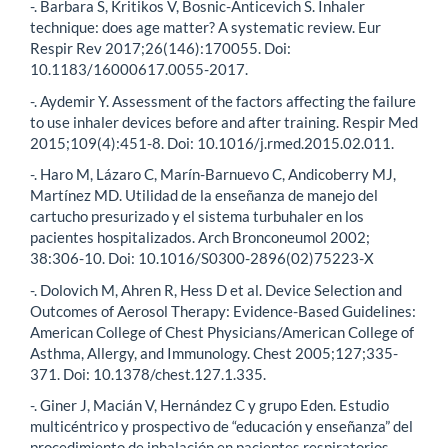
-. Barbara S, Kritikos V, Bosnic-Anticevich S. Inhaler
technique: does age matter? A systematic review. Eur
Respir Rev 2017;26(146):170055. Doi:
10.1183/16000617.0055-2017.
-. Aydemir Y. Assessment of the factors affecting the failure
to use inhaler devices before and after training. Respir Med
2015;109(4):451-8. Doi: 10.1016/j.rmed.2015.02.011.
-. Haro M, Lázaro C, Marín-Barnuevo C, Andicoberry MJ,
Martínez MD. Utilidad de la enseñanza de manejo del
cartucho presurizado y el sistema turbuhaler en los
pacientes hospitalizados. Arch Bronconeumol 2002;
38:306-10. Doi: 10.1016/S0300-2896(02)75223-X
-. Dolovich M, Ahren R, Hess D et al. Device Selection and
Outcomes of Aerosol Therapy: Evidence-Based Guidelines:
American College of Chest Physicians/American College of
Asthma, Allergy, and Immunology. Chest 2005;127;335-
371. Doi: 10.1378/chest.127.1.335.
-. Giner J, Macián V, Hernández C y grupo Eden. Estudio
multicéntrico y prospectivo de “educación y enseñanza” del
procedimiento de inhalación en pacientes respiratorios