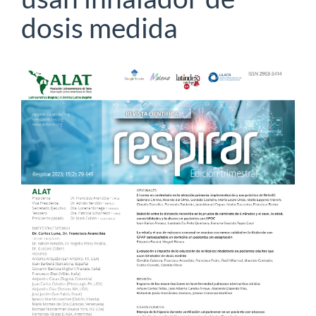
dosis medida
Barra
lateral
del
artículo