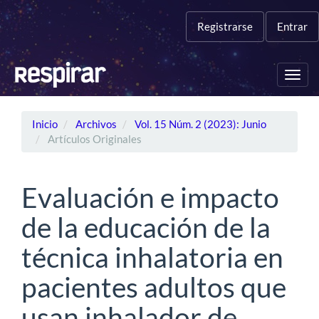
Navegación
principal
Registrarse
Entrar
Contenido
principal
Barra
Toggl
lateral
navig
Inicio
Archivos
Vol. 15 Núm. 2 (2023): Junio
Artículos Originales
Evaluación e impacto
de la educación de la
técnica inhalatoria en
pacientes adultos que
usan inhalador de