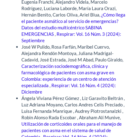
Eugenia Franchi, Alejandro Videla, Marcelo
Rodríguez, Luciana Laborde, María Laura Orazi,
Hernán Benito, Carlos Oliva, Ariel Blua,
¿Cómo llega
el paciente asmático al servicio de emergencias?
Datos del estudio multicéntrico SABINA
EMERGENCIAS
,
Respirar: Vol. 16 Núm. 3 (2024):
Septiembre
José W Pulido, Rosa Farfán, Maribel Cuervo,
Alejandra Rendón Montoya, Juliana Madrigal-
Cadavid, José Estrada, José M Abad, Paulo Giraldo,
Caracterización sociodemográfica, clínica y
farmacológica de pacientes con asma grave en
Colombia: experiencia de un centro de atención
especializada
,
Respirar: Vol. 16 Núm. 4 (2024):
Diciembre
Ángela Viviana Pérez Gómez , Liz Garavito Beltrán ,
Luz Adriana Moyano, Carlos Andres Celis Preciado ,
Luisa Fernanda Manrique , Audrey Piotrostanalzki ,
Robin Alonso Rada Escobar , Abraham Alí Munive,
Utilización de corticoides orales para el manejo de
pacientes con asma en el sistema de salud de
Colombia
,
Respirar: Vol. 16 Núm. 4 (2024):