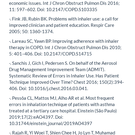
economic issues. Int J Chron Obstruct Pulmon Dis 2016;
11: 597–602. Doi: 10.2147/COPD.S103335
-. Fink JB, Rubin BK. Problems with inhaler use: a call for
improved clinician and patient education. Respir Care
2005; 50: 1360-1374.
-. Lareau SC, Yawn BP. Improving adherence with inhaler
therapy in COPD. Int J Chron Obstruct Pulmon Dis 2010;
5: 401–406. Doi: 10.2147/COPD.S14715
-. Sanchis J, Gich I, Pedersen S. On behalf of the Aerosol
Drug Management Improvement Team (ADMIT).
Systematic Review of Errors in Inhaler Use. Has Patient
Technique Improved Over Time? Chest 2016; 150(2):394-
406. Doi: 10.1016/j.chest.2016.03.041.
-. Pessôa CL, Mattos MJ, Alho AR et al. Most frequent
errors in inhalation technique of patients with asthma
treated at a tertiary care hospital. Einstein (São Paulo)
2019;17(2):eAO4397. Doi:
10.31744/einstein_journal/2019AO4397
-. Rajah R, Yi Woei T, Shien Chee H, Jo Lyn T, Muhamad