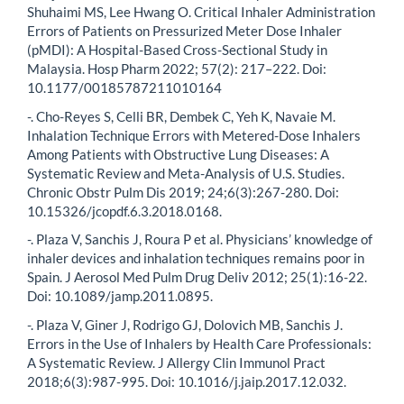
Shuhaimi MS, Lee Hwang O. Critical Inhaler Administration
Errors of Patients on Pressurized Meter Dose Inhaler
(pMDI): A Hospital-Based Cross-Sectional Study in
Malaysia. Hosp Pharm 2022; 57(2): 217–222. Doi:
10.1177/00185787211010164
-. Cho-Reyes S, Celli BR, Dembek C, Yeh K, Navaie M.
Inhalation Technique Errors with Metered-Dose Inhalers
Among Patients with Obstructive Lung Diseases: A
Systematic Review and Meta-Analysis of U.S. Studies.
Chronic Obstr Pulm Dis 2019; 24;6(3):267-280. Doi:
10.15326/jcopdf.6.3.2018.0168.
-. Plaza V, Sanchis J, Roura P et al. Physicians’ knowledge of
inhaler devices and inhalation techniques remains poor in
Spain. J Aerosol Med Pulm Drug Deliv 2012; 25(1):16-22.
Doi: 10.1089/jamp.2011.0895.
-. Plaza V, Giner J, Rodrigo GJ, Dolovich MB, Sanchis J.
Errors in the Use of Inhalers by Health Care Professionals:
A Systematic Review. J Allergy Clin Immunol Pract
2018;6(3):987-995. Doi: 10.1016/j.jaip.2017.12.032.