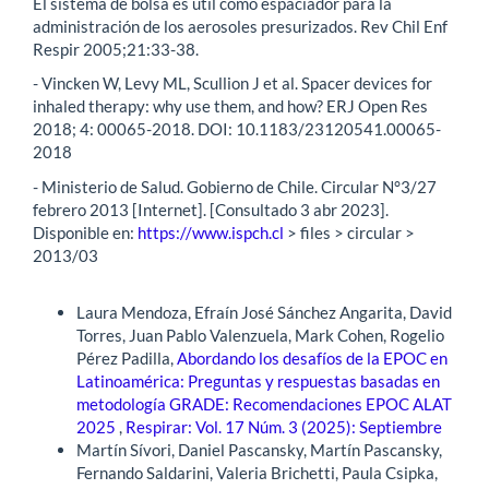
El sistema de bolsa es útil como espaciador para la
administración de los aerosoles presurizados. Rev Chil Enf
Respir 2005;21:33-38.
- Vincken W, Levy ML, Scullion J et al. Spacer devices for
inhaled therapy: why use them, and how? ERJ Open Res
2018; 4: 00065-2018. DOI: 10.1183/23120541.00065-
2018
- Ministerio de Salud. Gobierno de Chile. Circular N°3/27
febrero 2013 [Internet]. [Consultado 3 abr 2023].
Disponible en:
https://www.ispch.cl
> files > circular >
2013/03
Artículos similares
Laura Mendoza, Efraín José Sánchez Angarita, David
Torres, Juan Pablo Valenzuela, Mark Cohen, Rogelio
Pérez Padilla,
Abordando los desafíos de la EPOC en
Latinoamérica: Preguntas y respuestas basadas en
metodología GRADE: Recomendaciones EPOC ALAT
2025
,
Respirar: Vol. 17 Núm. 3 (2025): Septiembre
Martín Sívori, Daniel Pascansky, Martín Pascansky,
Fernando Saldarini, Valeria Brichetti, Paula Csipka,