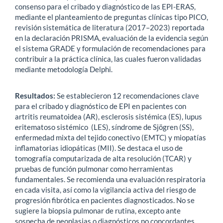
consenso para el cribado y diagnóstico de las EPI-ERAS,
mediante el planteamiento de preguntas clínicas tipo PICO,
revisión sistemática de literatura (2017–2023) reportada
en la declaración PRISMA, evaluación de la evidencia según
el sistema GRADE y formulación de recomendaciones para
contribuir a la práctica clínica, las cuales fueron validadas
mediante metodología Delphi.
Resultados:
Se establecieron 12 recomendaciones clave
para el cribado y diagnóstico de EPI en pacientes con
artritis reumatoidea (AR), esclerosis sistémica (ES), lupus
eritematoso sistémico (LES), síndrome de Sjögren (SS),
enfermedad mixta del tejido conectivo (EMTC) y miopatías
inflamatorias idiopáticas (MII). Se destaca el uso de
tomografía computarizada de alta resolución (TCAR) y
pruebas de función pulmonar como herramientas
fundamentales. Se recomienda una evaluación respiratoria
en cada visita, así como la vigilancia activa del riesgo de
progresión fibrótica en pacientes diagnosticados. No se
sugiere la biopsia pulmonar de rutina, excepto ante
sospecha de neoplasias o diagnósticos no concordantes.