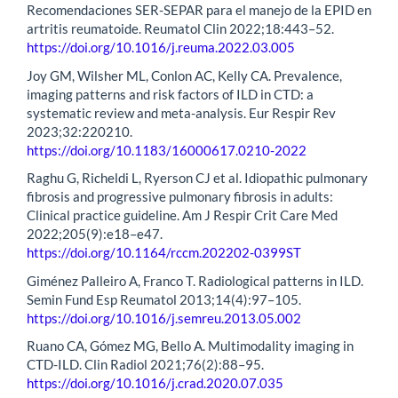
Recomendaciones SER-SEPAR para el manejo de la EPID en
artritis reumatoide. Reumatol Clin 2022;18:443–52.
https://doi.org/10.1016/j.reuma.2022.03.005
Joy GM, Wilsher ML, Conlon AC, Kelly CA. Prevalence,
imaging patterns and risk factors of ILD in CTD: a
systematic review and meta-analysis. Eur Respir Rev
2023;32:220210.
https://doi.org/10.1183/16000617.0210-2022
Raghu G, Richeldi L, Ryerson CJ et al. Idiopathic pulmonary
fibrosis and progressive pulmonary fibrosis in adults:
Clinical practice guideline. Am J Respir Crit Care Med
2022;205(9):e18–e47.
https://doi.org/10.1164/rccm.202202-0399ST
Giménez Palleiro A, Franco T. Radiological patterns in ILD.
Semin Fund Esp Reumatol 2013;14(4):97–105.
https://doi.org/10.1016/j.semreu.2013.05.002
Ruano CA, Gómez MG, Bello A. Multimodality imaging in
CTD-ILD. Clin Radiol 2021;76(2):88–95.
https://doi.org/10.1016/j.crad.2020.07.035