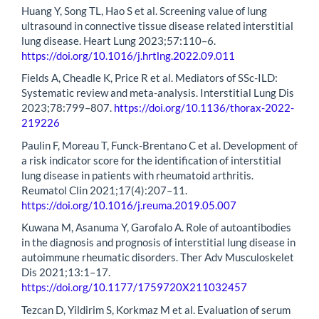
Huang Y, Song TL, Hao S et al. Screening value of lung
ultrasound in connective tissue disease related interstitial
lung disease. Heart Lung 2023;57:110–6.
https://doi.org/10.1016/j.hrtlng.2022.09.011
Fields A, Cheadle K, Price R et al. Mediators of SSc-ILD:
Systematic review and meta-analysis. Interstitial Lung Dis
2023;78:799–807.
https://doi.org/10.1136/thorax-2022-
219226
Paulin F, Moreau T, Funck-Brentano C et al. Development of
a risk indicator score for the identification of interstitial
lung disease in patients with rheumatoid arthritis.
Reumatol Clin 2021;17(4):207–11.
https://doi.org/10.1016/j.reuma.2019.05.007
Kuwana M, Asanuma Y, Garofalo A. Role of autoantibodies
in the diagnosis and prognosis of interstitial lung disease in
autoimmune rheumatic disorders. Ther Adv Musculoskelet
Dis 2021;13:1–17.
https://doi.org/10.1177/1759720X211032457
Tezcan D, Yildirim S, Korkmaz M et al. Evaluation of serum