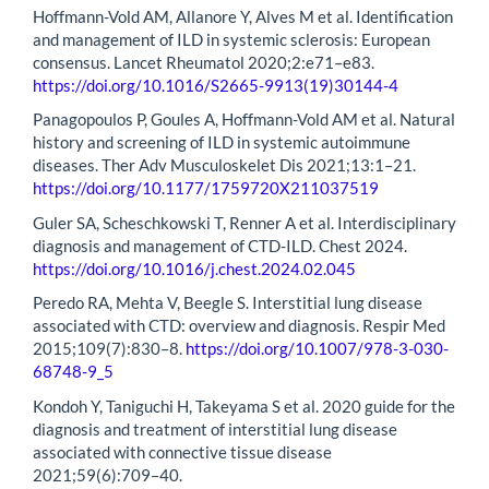
Hoffmann-Vold AM, Allanore Y, Alves M et al. Identification
and management of ILD in systemic sclerosis: European
consensus. Lancet Rheumatol 2020;2:e71–e83.
https://doi.org/10.1016/S2665-9913(19)30144-4
Panagopoulos P, Goules A, Hoffmann-Vold AM et al. Natural
history and screening of ILD in systemic autoimmune
diseases. Ther Adv Musculoskelet Dis 2021;13:1–21.
https://doi.org/10.1177/1759720X211037519
Guler SA, Scheschkowski T, Renner A et al. Interdisciplinary
diagnosis and management of CTD-ILD. Chest 2024.
https://doi.org/10.1016/j.chest.2024.02.045
Peredo RA, Mehta V, Beegle S. Interstitial lung disease
associated with CTD: overview and diagnosis. Respir Med
2015;109(7):830–8.
https://doi.org/10.1007/978-3-030-
68748-9_5
Kondoh Y, Taniguchi H, Takeyama S et al. 2020 guide for the
diagnosis and treatment of interstitial lung disease
associated with connective tissue disease
2021;59(6):709–40.