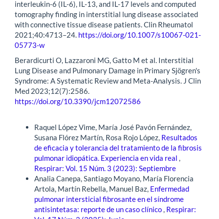
interleukin-6 (IL-6), IL-13, and IL-17 levels and computed
tomography finding in interstitial lung disease associated
with connective tissue disease patients. Clin Rheumatol
2021;40:4713–24.
https://doi.org/10.1007/s10067-021-
05773-w
Berardicurti O, Lazzaroni MG, Gatto M et al. Interstitial
Lung Disease and Pulmonary Damage in Primary Sjögren's
Syndrome: A Systematic Review and Meta-Analysis. J Clin
Med 2023;12(7):2586.
https://doi.org/10.3390/jcm12072586
Artículos similares
Raquel López Vime, María José Pavón Fernández,
Susana Flórez Martín, Rosa Rojo López,
Resultados
de eficacia y tolerancia del tratamiento de la fibrosis
pulmonar idiopática. Experiencia en vida real
,
Respirar: Vol. 15 Núm. 3 (2023): Septiembre
Analia Canepa, Santiago Moyano, María Florencia
Artola, Martín Rebella, Manuel Baz,
Enfermedad
pulmonar intersticial fibrosante en el síndrome
antisintetasa: reporte de un caso clínico
,
Respirar: