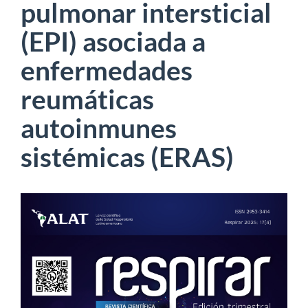
pulmonar intersticial
(EPI) asociada a
enfermedades
reumáticas
autoinmunes
sistémicas (ERAS)
Barra
lateral
del
artículo