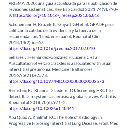
PRISMA 2020: una guía actualizada para la publicación de
revisiones sistemáticas. Rev Esp Cardiol 2021;74(9):790–
9.
https://doi.org/10.1016/j.recesp.2021.06.016
Schünemann H, Brozek JL, Guyatt GH et al. GRADE para
calificar la calidad de la evidencia y la fuerza de la
recomendación. 1a ed. en español; Reumatol Clin
2018;14(2):65-67.
https://doi.org/10.1016/j.reuma.2017.07.010
Sellarés J, Hernandez-González F, Lucena C et al.
Auscultation of velcro crackles is associated with usual
interstitial pneumonia. Medicine (Baltimore)
2016;95(21):e2573.
https://doi.org/10.1097/MD.0000000000002573
Bernstein EJ, Khanna D, Lederer DJ. Screening HRCT to
detect ILD in systemic sclerosis: a global survey. Arthritis
Rheumatol 2018;70(6):971–2.
https://doi.org/10.1002/art.40441
Abu Qubo A, Khalifah KC. The Role of Radiology in
Progressive Fibrosing Interstitial Lung Disease. Front Med