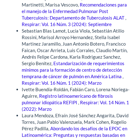
Martinetti, Marisa Vescovo,
Recomendaciones para
el manejo de la Enfermedad Pulmonar Post
Tuberculosis: Departamento de Tuberculosis ALAT
,
Respirar: Vol. 16 Núm. 3 (2024): Septiembre
Sebastian Blas Lamot, Lucía Viola, Sebastián Atilio
Rossini, Marisol Arroyo Hernandez, Stella Isabel
Martinez Jaramillo, Juan Antonio Botero, Francisco
Faican, Oscar Arrieta, Luis Corrales, Claudio Martín,
Andrés Felipe Cardona, Karla Rodriguez Sanchez,
Sergio Benitez,
Estandarización de requerimientos
mínimos para la formación de centro de detección
temprana de cáncer de pulmón en América Latina
,
Respirar: Vol. 16 Núm. 1 (2024): Marzo
Ivette Buendía-Roldán, Fabián Caro, Lorena Noriega-
Aguirre,
Registro latinoamericano de fibrosis
pulmonar idiopática REFIPI
,
Respirar: Vol. 14 Núm. 1
(2022): Marzo
Laura Mendoza, Efraín José Sánchez Angarita, David
Torres, Juan Pablo Valenzuela, Mark Cohen, Rogelio
Pérez Padilla,
Abordando los desafíos de la EPOC en
Latinoamérica: Preguntas y respuestas basadas en