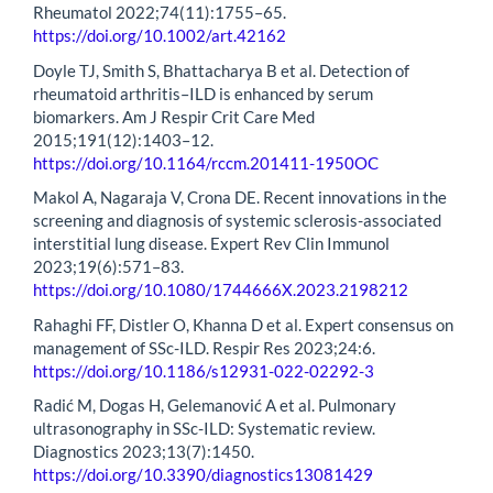
Rheumatol 2022;74(11):1755–65.
https://doi.org/10.1002/art.42162
Doyle TJ, Smith S, Bhattacharya B et al. Detection of
rheumatoid arthritis–ILD is enhanced by serum
biomarkers. Am J Respir Crit Care Med
2015;191(12):1403–12.
https://doi.org/10.1164/rccm.201411-1950OC
Makol A, Nagaraja V, Crona DE. Recent innovations in the
screening and diagnosis of systemic sclerosis-associated
interstitial lung disease. Expert Rev Clin Immunol
2023;19(6):571–83.
https://doi.org/10.1080/1744666X.2023.2198212
Rahaghi FF, Distler O, Khanna D et al. Expert consensus on
management of SSc-ILD. Respir Res 2023;24:6.
https://doi.org/10.1186/s12931-022-02292-3
Radić M, Dogas H, Gelemanović A et al. Pulmonary
ultrasonography in SSc-ILD: Systematic review.
Diagnostics 2023;13(7):1450.
https://doi.org/10.3390/diagnostics13081429