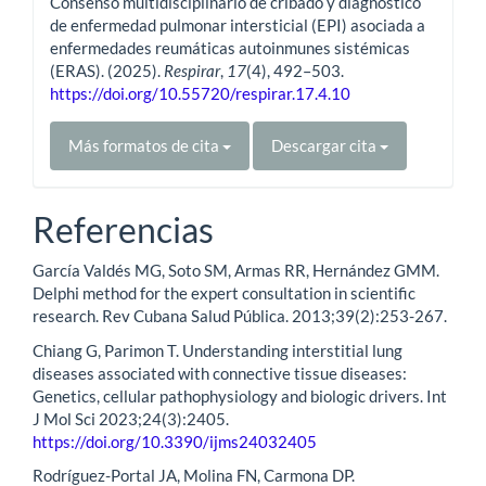
Consenso multidisciplinario de cribado y diagnóstico
de enfermedad pulmonar intersticial (EPI) asociada a
enfermedades reumáticas autoinmunes sistémicas
(ERAS). (2025).
Respirar
,
17
(4), 492–503.
https://doi.org/10.55720/respirar.17.4.10
Más formatos de cita
Descargar cita
Referencias
García Valdés MG, Soto SM, Armas RR, Hernández GMM.
Delphi method for the expert consultation in scientific
research. Rev Cubana Salud Pública. 2013;39(2):253-267.
Chiang G, Parimon T. Understanding interstitial lung
diseases associated with connective tissue diseases:
Genetics, cellular pathophysiology and biologic drivers. Int
J Mol Sci 2023;24(3):2405.
https://doi.org/10.3390/ijms24032405
Rodríguez-Portal JA, Molina FN, Carmona DP.