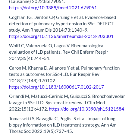
(Lausanne) 2022:8:679051.
https://doi.org/10.3389/fmed.2021.679051
Coghlan JG, Denton CP, Grünig E et al. Evidence-based
detection of pulmonary hypertension in SSc: DETECT
study. Ann Rheum Dis 2014;73:1340–9.
https://doi.org/10.1136/annrheumdis-2013-203301
Wolff C, Valenzuela O, Lagos V. Rheumatological
evaluation of ILD patients. Rev Chil Enferm Respir
2019;35(4):244–51.
Caron M, Khanna D, Allanore Y et al. Pulmonary function
tests as outcomes for SSc-ILD. Eur Respir Rev
2018;27(148):170102.
https://doi.org/10.1183/16000617.0102-2017
Orlandi M, Matucci-Cerinic M, Guiducci S. Bronchoalveolar
lavage in SSc-ILD: Systematic review. J Clin Med
2022;15(12):4172.
https://doi.org/10.3390/ph15121584
Tomassetti S, Ravaglia C, Puglisi S et al. Impact of lung
biopsy information on ILD treatment strategy. Ann Am
Thorac Soc 2022;19(5):737–45.