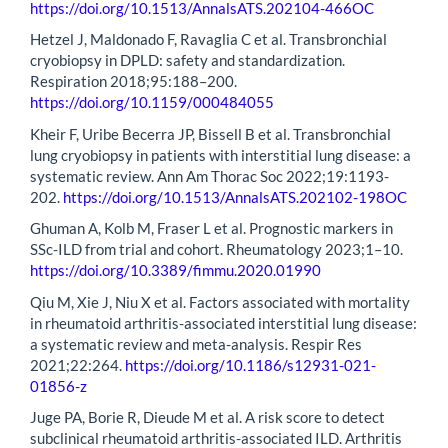
https://doi.org/10.1513/AnnalsATS.202104-466OC
Hetzel J, Maldonado F, Ravaglia C et al. Transbronchial
cryobiopsy in DPLD: safety and standardization.
Respiration 2018;95:188–200.
https://doi.org/10.1159/000484055
Kheir F, Uribe Becerra JP, Bissell B et al. Transbronchial
lung cryobiopsy in patients with interstitial lung disease: a
systematic review. Ann Am Thorac Soc 2022;19:1193-
202.
https://doi.org/10.1513/AnnalsATS.202102-198OC
Ghuman A, Kolb M, Fraser L et al. Prognostic markers in
SSc-ILD from trial and cohort. Rheumatology 2023;1–10.
https://doi.org/10.3389/fimmu.2020.01990
Qiu M, Xie J, Niu X et al. Factors associated with mortality
in rheumatoid arthritis-associated interstitial lung disease:
a systematic review and meta-analysis. Respir Res
2021;22:264.
https://doi.org/10.1186/s12931-021-
01856-z
Juge PA, Borie R, Dieude M et al. A risk score to detect
subclinical rheumatoid arthritis-associated ILD. Arthritis