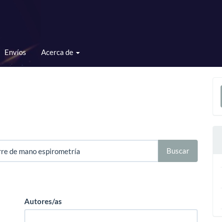
Envíos
Acerca de
E
u
a
Autores/as