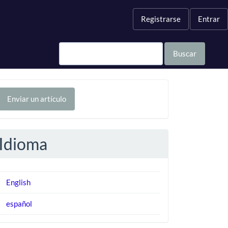
Registrarse
Entrar
Buscar
nviar
Enviar un artículo
n
rtículo
Idioma
English
español