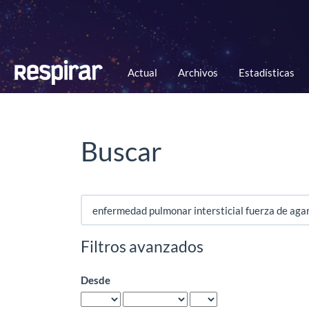
Navegación
principal
Contenido
principal
Barra
Actual
Archivos
Estadísticas
lateral
Buscar
Buscar
artículos
por
Filtros avanzados
Desde