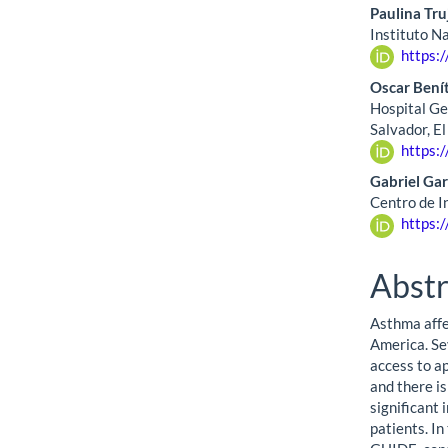
Paulina Truj
Instituto Na
https:
Oscar Bení
Hospital Ge
Salvador, El
https:
Gabriel Gar
Centro de I
https:
Abstr
Asthma affec
America. Se
access to a
and there is
significant 
patients. I