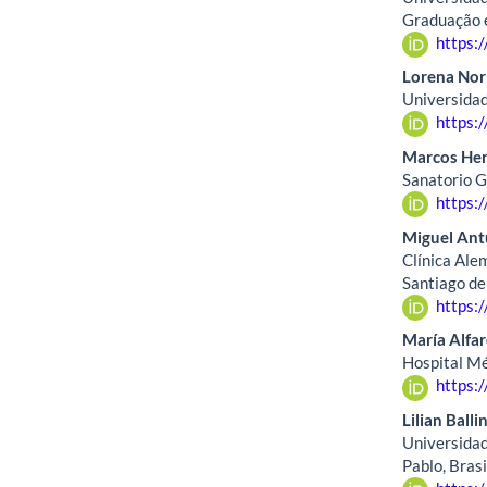
Graduação e
https:
Lorena Nor
Universidad
https:
Marcos He
Sanatorio G
https:
Miguel An
Clínica Ale
Santiago de 
https:
María Alfa
Hospital Mé
https:
Lilian Ballin
Universidad
Pablo, Brasi