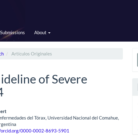
Submissions
About
ch
Artículos Originales
a
S
uideline of Severe
4
bert
nfermedades del Tórax, Universidad Nacional del Comahue,
le
rgentina
//orcid.org/0000-0002-8693-5901
ent