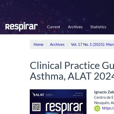
Main
Navigation
Main
Content
Sidebar
Current
Archives
Statistics
Home
Archives
Vol. 17 No. 1 (2025): Mar
Clinical Practice G
Asthma, ALAT 202
Article
Main
Ignacio Za
Centro de E
Sidebar
Artic
Neuquén, A
https:
Cont