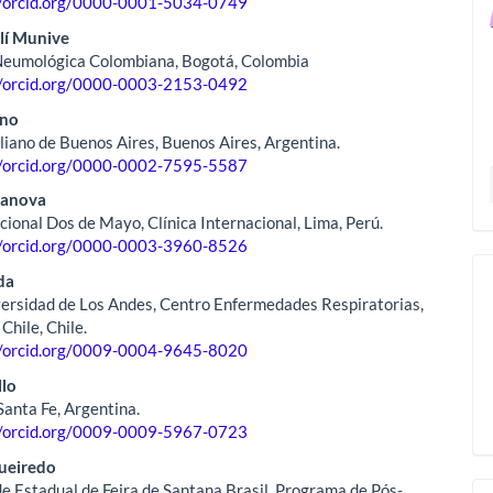
//orcid.org/0000-0001-5034-0749
lí Munive
Neumológica Colombiana, Bogotá, Colombia
//orcid.org/0000-0003-2153-0492
ino
aliano de Buenos Aires, Buenos Aires, Argentina.
//orcid.org/0000-0002-7595-5587
sanova
cional Dos de Mayo, Clínica Internacional, Lima, Perú.
//orcid.org/0000-0003-3960-8526
da
versidad de Los Andes, Centro Enfermedades Respiratorias,
Chile, Chile.
//orcid.org/0009-0004-9645-8020
llo
Santa Fe, Argentina.
//orcid.org/0009-0009-5967-0723
gueiredo
e Estadual de Feira de Santana Brasil, Programa de Pós-