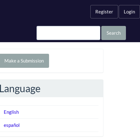
Register
Login
Search
Make
Make a Submission
ubmission
Language
English
español