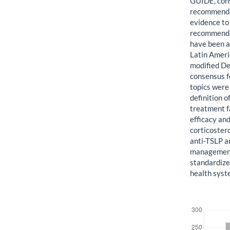
GUIDE, cons
recommendat
evidence to
recommendat
have been a
Latin Ameri
modified De
consensus f
topics were 
definition 
treatment fa
efficacy and
corticostero
anti-TSLP an
management 
standardize
health syst
Downloads