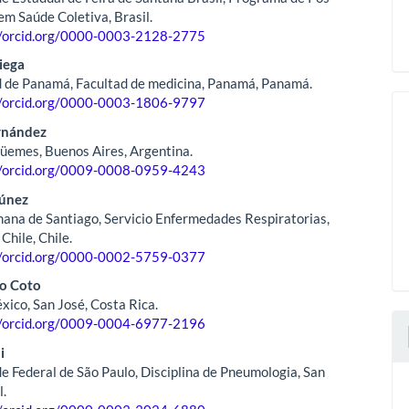
m Saúde Coletiva, Brasil.
//orcid.org/0000-0003-2128-2775
iega
 de Panamá, Facultad de medicina, Panamá, Panamá.
//orcid.org/0000-0003-1806-9797
rnández
üemes, Buenos Aires, Argentina.
//orcid.org/0009-0008-0959-4243
túnez
mana de Santiago, Servicio Enfermedades Respiratorias,
Chile, Chile.
//orcid.org/0000-0002-5759-0377
ro Coto
xico, San José, Costa Rica.
//orcid.org/0009-0004-6977-2196
i
e Federal de São Paulo, Disciplina de Pneumologia, San
l.