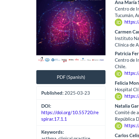
Ana María 
Centro de I
Tucumán, A
https:
Carmen Ca
Instituto N
Clínica de 
Patricia Fe
Centro de I
Chile.
https:
PDF (Spanish)
Felicia Mo
Hospital Clí
Published:
2025-03-23
https:
Natalia Gar
DOI:
Comité de 
https://doi.org/10.55720/re
República 
spirar.17.1.1
https:
Keywords:
Carlos Celi
asthma, clinical practice