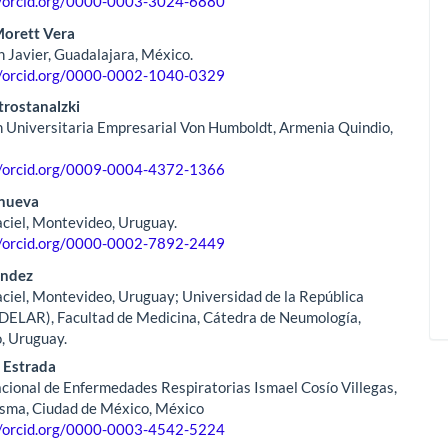
//orcid.org/0000-0003-3024-6880
orett Vera
n Javier, Guadalajara, México.
//orcid.org/0000-0002-1040-0329
trostanalzki
 Universitaria Empresarial Von Humboldt, Armenia Quindio,
//orcid.org/0009-0004-4372-1366
anueva
ciel, Montevideo, Uruguay.
//orcid.org/0000-0002-7892-2449
ández
ciel, Montevideo, Uruguay; Universidad de la República
DELAR), Facultad de Medicina, Cátedra de Neumología,
, Uruguay.
 Estrada
acional de Enfermedades Respiratorias Ismael Cosío Villegas,
Asma, Ciudad de México, México
//orcid.org/0000-0003-4542-5224