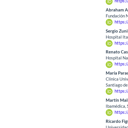
https:
Abraham A
Fundación 
https:
Sergio Zun
Hospital It
https:
Renato Ca
Hospital Na
https:
María Para
Clínica Uni
Santiago de 
https:
Martín Mai
Ibamédica, 
https:
Ricardo Fi
Universidad