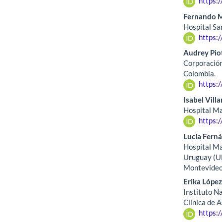
https:
Fernando M
Hospital Sa
https:
Audrey Pio
Corporación
Colombia.
https:
Isabel Vill
Hospital Ma
https:
Lucía Fern
Hospital Ma
Uruguay (U
Montevideo
Erika López
Instituto N
Clínica de 
https: