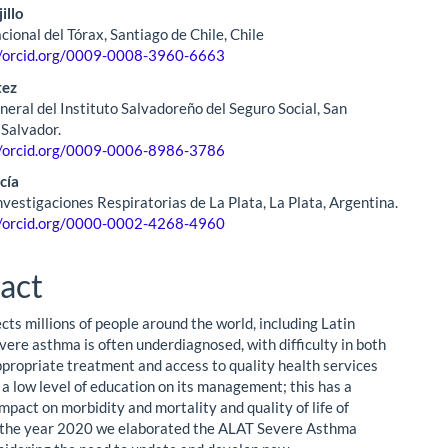
illo
cional del Tórax, Santiago de Chile, Chile
//orcid.org/0009-0008-3960-6663
tez
neral del Instituto Salvadoreño del Seguro Social, San
 Salvador.
//orcid.org/0009-0006-8986-3786
cía
nvestigaciones Respiratorias de La Plata, La Plata, Argentina.
//orcid.org/0000-0002-4268-4960
act
ts millions of people around the world, including Latin
vere asthma is often underdiagnosed, with difficulty in both
ppropriate treatment and access to quality health services
 a low level of education on its management; this has a
impact on morbidity and mortality and quality of life of
n the year 2020 we elaborated the ALAT Severe Asthma