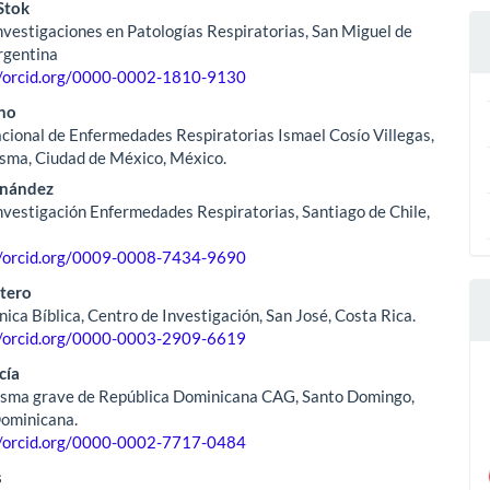
Stok
nvestigaciones en Patologías Respiratorias, San Miguel de
rgentina
//orcid.org/0000-0002-1810-9130
no
acional de Enfermedades Respiratorias Ismael Cosío Villegas,
Asma, Ciudad de México, México.
rnández
nvestigación Enfermedades Respiratorias, Santiago de Chile,
//orcid.org/0009-0008-7434-9690
ntero
nica Bíblica, Centro de Investigación, San José, Costa Rica.
//orcid.org/0000-0003-2909-6619
cía
asma grave de República Dominicana CAG, Santo Domingo,
Dominicana.
//orcid.org/0000-0002-7717-0484
s