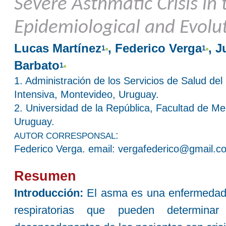
Severe Asthmatic Crisis in t
Epidemiological and Evolut
Lucas Martínez
, Federico Verga
, 
1
1
Barbato
1
1. Administración de los Servicios de Salud de
Intensiva, Montevideo, Uruguay.
2. Universidad de la República, Facultad de Me
Uruguay.
:
AUTOR CORRESPONSAL
Federico Verga. email: vergafederico@gmail.c
Resumen
Introducción:
El asma es una enfermedad 
respiratorias que pueden determinar