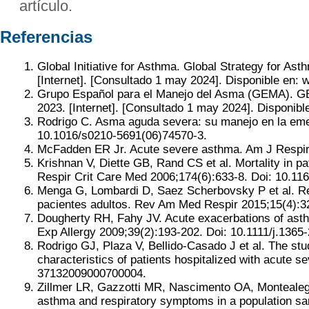
artículo.
Referencias
Global Initiative for Asthma. Global Strategy for A
[Internet]. [Consultado 1 may 2024]. Disponible en:
Grupo Español para el Manejo del Asma (GEMA). GE
2023. [Internet]. [Consultado 1 may 2024]. Disponibl
Rodrigo C. Asma aguda severa: su manejo en la emer
10.1016/s0210-5691(06)74570-3.
McFadden ER Jr. Acute severe asthma. Am J Respir
Krishnan V, Diette GB, Rand CS et al. Mortality in p
Respir Crit Care Med 2006;174(6):633-8. Doi: 10.1
Menga G, Lombardi D, Saez Scherbovsky P et al. Re
pacientes adultos. Rev Am Med Respir 2015;15(4):3
Dougherty RH, Fahy JV. Acute exacerbations of asth
Exp Allergy 2009;39(2):193-202. Doi: 10.1111/j.1365
Rodrigo GJ, Plaza V, Bellido-Casado J et al. The st
characteristics of patients hospitalized with acute
37132009000700004.
Zillmer LR, Gazzotti MR, Nascimento OA, Montealegre
asthma and respiratory symptoms in a population sam