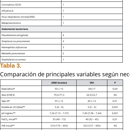
Coronavirus OC43
1
Influenza A
1
Virus respiratorio sincitial (VRS)
1
Metapneumovirus
1
Aislamiento bacteriano
Pseudomonas aeruginosa
4
Streptococcus pneumoniae
3
Haemophilus influenzae
3
Klebsiella pneumoniae
2
Staphylococcus aureus
1
Tabla 3.
Comparación de principales variables según nece
ARM invasiva
VNI
P
Edad (años)*
50 ± 15
39±17
0,04
Sexo (F/M) %
79,5/77,3
20,5/22,7
NS
Saps III*
55 ± 12
40 ± 12
0,01
Estadía en UCI (días)**
5 (4 – 9)
3 (3 – 5)
0,001
pH ingreso**
7,26 (7,15 – 7,37)
7,40 (7,38 – 7,44)
0,001
PaCO
inicial**
55 (40 – 72)
40 (32 – 45)
0,01
2
Pafi inicial**
310 (179 – 450)
323 (157 – 445)
NS