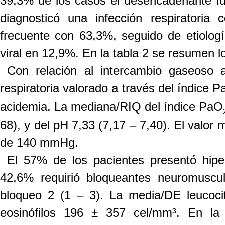
39,3% de los casos el desencadenante fu
diagnosticó una infección respiratoria 
frecuente con 63,3%, seguido de etiologí
viral en 12,9%. En la
tabla 2
se resumen lo
Con relación al intercambio gaseoso a
respiratoria valorado a través del índice 
acidemia. La mediana/RIQ del índice PaO
68), y del pH 7,33 (7,17 – 7,40). El valor
de 140 mmHg.
El 57% de los pacientes presentó hipe
42,6% requirió bloqueantes neuromusc
bloqueo 2 (1 – 3). La
media/DE
leucoci
eosinófilos 196 ± 357 cel/mm³. En la