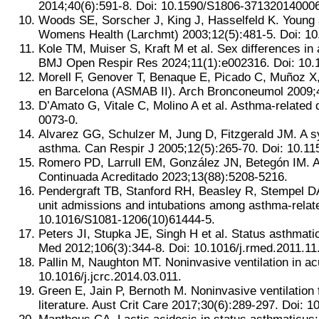
2014;40(6):591-8. Doi: 10.1590/S1806-37132014000
Woods SE, Sorscher J, King J, Hasselfeld K. Young 
Womens Health (Larchmt) 2003;12(5):481-5. Doi: 1
Kole TM, Muiser S, Kraft M et al. Sex differences in
BMJ Open Respir Res 2024;11(1):e002316. Doi: 10.
Morell F, Genover T, Benaque E, Picado C, Muñoz X,
en Barcelona (ASMAB II). Arch Bronconeumol 2009;45
D’Amato G, Vitale C, Molino A et al. Asthma-related
0073-0.
Alvarez GG, Schulzer M, Jung D, Fitzgerald JM. A sys
asthma. Can Respir J 2005;12(5):265-70. Doi: 10.11
Romero PD, Larrull EM, González JN, Betegón IM. 
Continuada Acreditado 2023;13(88):5208-5216.
Pendergraft TB, Stanford RH, Beasley R, Stempel DA,
unit admissions and intubations among asthma-relate
10.1016/S1081-1206(10)61444-5.
Peters JI, Stupka JE, Singh H et al. Status asthmati
Med 2012;106(3):344-8. Doi: 10.1016/j.rmed.2011.11
Pallin M, Naughton MT. Noninvasive ventilation in ac
10.1016/j.jcrc.2014.03.011.
Green E, Jain P, Bernoth M. Noninvasive ventilation 
literature. Aust Crit Care 2017;30(6):289-297. Doi: 1