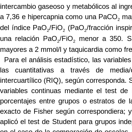
intercambio gaseoso y metabólicos al ing
a 7
,
36 e hipercapnia como una PaCO
may
2
del índice PaO
/FiO
(PaO
/fracción insp
2
2
2
una relación PaO
/FiO
menor a 350. Se 
2
2
mayores a 2 mmol/l y taquicardia como fre
Para el análisis estadístico, las variabl
las cuantitativas a través de media
intercuartílico (RIQ), según corresponda. 
variables continuas mediante el test d
porcentajes entre grupos o estratos de la
exacto de Fisher según correspondiera; 
aplicó el test de Student para grupos in
en el caso de la comparación de escalas.