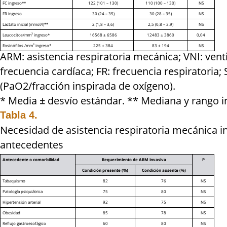
FC ingreso**
122 (101 – 130)
110 (100 – 130)
NS
FR ingreso
30 (24 – 35)
30 (28 – 35)
NS
Lactato inicial (mmol/l)**
2 (1,8 – 3,6)
2,5 (0,8 – 3,9)
NS
Leucocitos/mm
ingreso*
16568 ± 6586
12483 ± 3860
0,04
3
Eosinófilos /mm
ingreso*
225 ± 384
83 ± 194
NS
3
ARM: asistencia respiratoria mecánica; VNI: vent
frecuencia cardíaca; FR: frecuencia respiratoria;
(PaO2/fracción inspirada de oxígeno).
* Media ± desvío estándar. ** Mediana y rango in
Tabla 4.
Necesidad de asistencia respiratoria mecánica i
antecedentes
Antecedente o comorbilidad
Requerimiento de ARM invasiva
P
Condición presente (%)
Condición ausente (%)
Tabaquismo
82
76
NS
Patología psiquiátrica
75
80
NS
Hipertensión arterial
92
75
NS
Obesidad
85
78
NS
Reflujo gastroesofágico
60
80
NS