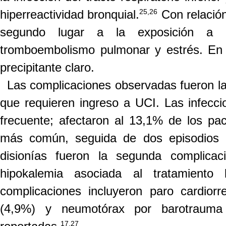
25,26
hiperreactividad bronquial.
Con relació
segundo lugar a la exposición a a
tromboembolismo pulmonar y estrés. En e
precipitante claro.
Las complicaciones observadas fueron la
que requieren ingreso a UCI. Las infecc
frecuente
;
afecta
ron
al 13,1% de los paci
más común, seguida de dos episodios d
disionías fueron la segunda complicac
hipokalemia asociada al tratamiento b
complicaciones incluyeron paro cardiorres
(4,9%) y neumotórax por barotrauma (
17,27