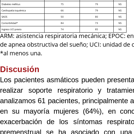
Diabetes mellitus
75
79
NS
Cardiopatía isquémica
66
79
NS
SAOS
50
80
NS
Comorbilidad*
84
73
NS
Ingreso UCI previo
74
85
NS
ARM: asistencia respiratoria mecánica; EPOC: 
de apnea obstructiva del sueño; UCI: unidad de cu
*al menos una.
Discusión
Los pacientes asmáticos pueden presentar
realizar soporte respiratorio y tratami
analizamos 61 pacientes, principalmente 
en su mayoría mujeres (64%), en conco
exacerbación de los síntomas respirat
premenstrual se ha asociado con una m