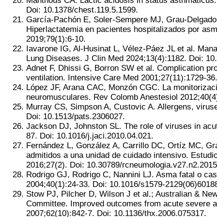
Manthous CA. Lactic acidosis in status asthmaticus: 
Doi: 10.1378/chest.119.5.1599.
García-Pachón E, Soler-Sempere MJ, Grau-Delgado J
Hiperlactatemia en pacientes hospitalizados por asm
2019;79(1):6-10.
Iavarone IG, Al-Husinat L, Vélez-Páez JL et al. Mana
Lung Diseases. J Clin Med 2024;13(4):1182. Doi: 1
Adnet F, Dhissi G, Borron SW et al. Complication pro
ventilation. Intensive Care Med 2001;27(11):1729-36
López JF, Arana CAC, Monzón CGC. La monitorizació
neuromusculares. Rev Colomb Anestesiol 2012;40(4
Murray CS, Simpson A, Custovic A. Allergens, viru
Doi: 10.1513/pats.2306027.
Jackson DJ, Johnston SL. The role of viruses in acu
87. Doi: 10.1016/j.jaci.2010.04.021.
Fernández L, González A, Carrillo DC, Ortíz MC, G
admitidos a una unidad de cuidado intensivo. Estudi
2016;27(2). Doi: 10.30789/rcneumologia.v27.n2.2015
Rodrigo GJ, Rodrigo C, Nannini LJ. Asma fatal o cas
2004;40(1):24-33. Doi: 10.1016/s1579-2129(06)6018
Stow PJ, Pilcher D, Wilson J et al.; Australian & N
Committee. Improved outcomes from acute severe ast
2007;62(10):842-7. Doi: 10.1136/thx.2006.075317.