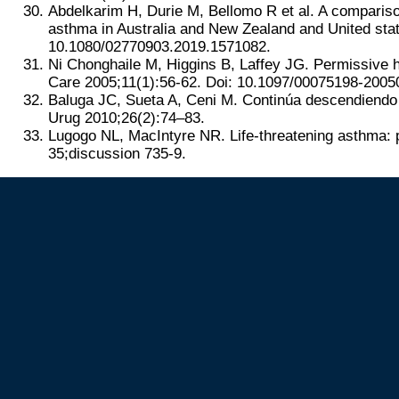
Abdelkarim H, Durie M, Bellomo R et al. A compariso
asthma in Australia and New Zealand and United sta
10.1080/02770903.2019.1571082.
Ni Chonghaile M, Higgins B, Laffey JG. Permissive hyp
Care 2005;11(1):56-62. Doi: 10.1097/00075198-200
Baluga JC, Sueta A, Ceni M. Continúa descendiendo
Urug 2010;26(2):74–83.
Lugogo NL, MacIntyre NR. Life-threatening asthma:
35;discussion 735-9.