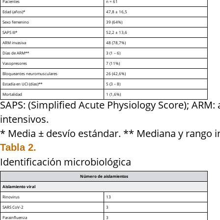
Pacientes
n = 61
Edad (años)*
47,8 ± 16,5
Sexo femenino
39 (64%)
SAPS III*
52,2 ± 13,6
ARM invasiva
48 (78,7%)
Días de ARM**
3 (1 – 6)
Vasopresores
7 (11%)
Bloqueantes neuromusculares
26 (42,6%)
Estadía en UCI (días)**
5 (3 – 8)
Mortalidad
1 (1,6%)
SAPS: (Simplified Acute Physiology Score); ARM: 
intensivos.
* Media ± desvío estándar. ** Mediana y rango in
Tabla 2.
Identificación microbiológica
Número de aislamientos
Aislamiento viral
Rinovirus
13
SARS CoV-2
3
Parainfluenza
3