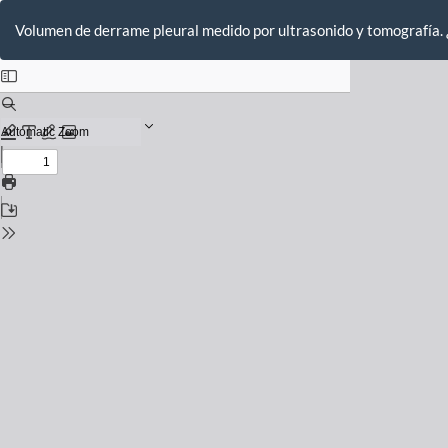
Volver
a
Volumen de derrame pleural medido por ultrasonido y tomografía. 
los
detalles
del
número