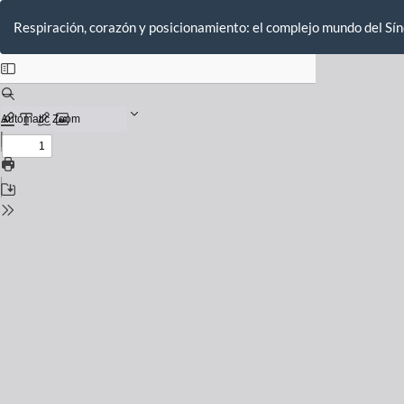
Volver
a
Respiración, corazón y posicionamiento: el complejo mundo del Sí
los
detalles
del
número